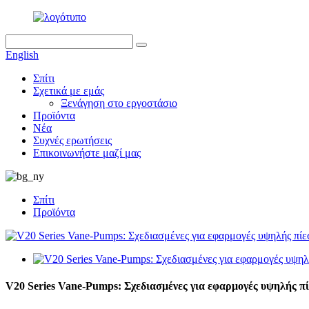
English
Σπίτι
Σχετικά με εμάς
Ξενάγηση στο εργοστάσιο
Προϊόντα
Νέα
Συχνές ερωτήσεις
Επικοινωνήστε μαζί μας
Σπίτι
Προϊόντα
V20 Series Vane-Pumps: Σχεδιασμένες για εφαρμογές υψηλής π