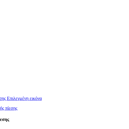
ίεσης