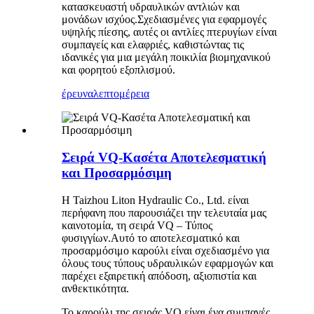
κατασκευαστή υδραυλικών αντλιών και
μονάδων ισχύος.Σχεδιασμένες για εφαρμογές
υψηλής πίεσης, αυτές οι αντλίες πτερυγίων είναι
συμπαγείς και ελαφριές, καθιστώντας τις
ιδανικές για μια μεγάλη ποικιλία βιομηχανικού
και φορητού εξοπλισμού.
έρευνα
λεπτομέρεια
Σειρά VQ-Κασέτα Αποτελεσματική
και Προσαρμόσιμη
Η Taizhou Liton Hydraulic Co., Ltd. είναι
περήφανη που παρουσιάζει την τελευταία μας
καινοτομία, τη σειρά VQ – Τύπος
φυσιγγίων.Αυτό το αποτελεσματικό και
προσαρμόσιμο καρούλι είναι σχεδιασμένο για
όλους τους τύπους υδραυλικών εφαρμογών και
παρέχει εξαιρετική απόδοση, αξιοπιστία και
ανθεκτικότητα.
Το καρούλι της σειράς VQ είναι ένα συμπαγές,