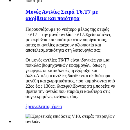
Μονές Αντλίες Σειρά T6,T7 με
ακρίβεια και ποιότητα
Παρουσιάζουμε το νεότερο μέλος της σειράς
T6/T7 – την μονή αντλία T6/T7.Σχεδιασμένες
με ακρίβεια και ποιότητα στον πυρήνα τους,
αυτές οι αντλίες παρέχουν αξιοπιστία και
αποτελεσματικότητα στη λειτουργία σας.
Οι μονές αντλίες T6/T7 είναι ιδανικές για μια
ποικιλία βιομηχανικών εφαρμογών, όπως η
γεωργία, οι κατασκευές, η εξόρυξη και
άλλα.Αυτές οι αντλίες διατίθενται σε διάφορα
μεγέθη και χωρητικότητες, που κυμαίνονται από
22cc έως 130cc, διασφαλίζοντας ότι μπορείτε να
βρείτε την αντλία που ταιριάζει καλύτερα στις
συγκεκριμένες ανάγκες σας.
έρευνα
λεπτομέρεια