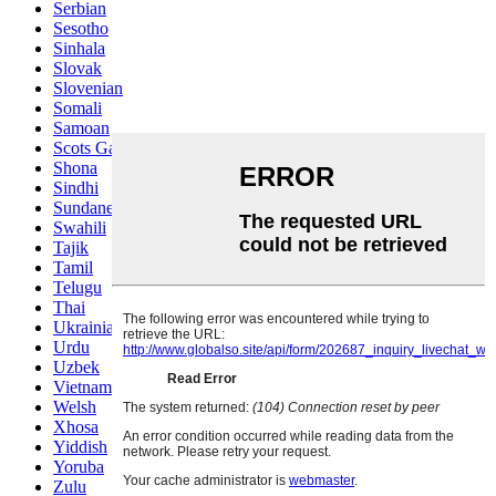
Serbian
Sesotho
Sinhala
Slovak
Slovenian
Somali
Samoan
Scots Gaelic
Shona
Sindhi
Sundanese
Swahili
Tajik
Tamil
Telugu
Thai
Ukrainian
Urdu
Uzbek
Vietnamese
Welsh
Xhosa
Yiddish
Yoruba
Zulu