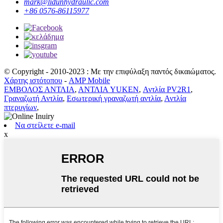
mark@lidunhydraulic.com
+86 0576-86115977
© Copyright - 2010-2023 : Με την επιφύλαξη παντός δικαιώματος.
Χάρτης ιστότοπου
-
AMP Mobile
ΕΜΒΟΛΟΣ ΑΝΤΛΙΑ
,
ΑΝΤΛΙΑ YUKEN
,
Αντλία PV2R1
,
Γραναζωτή Αντλία
,
Εσωτερική γραναζωτή αντλία
,
Αντλία
πτερυγίων
,
Να στείλετε e-mail
x