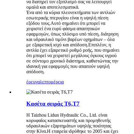
να διατηρεί τον εξοπλισμό σας να λειτουργεί
ομαλά και αποτελεσματικά.
Ένα από τα κύρια πλεονεκτήματα των αντλιών
εσωτερικής πτερυγίου είναι η υψηλή πίεση
εξόδου τους.Αυτό σημαίνει ότι μπορεί να
χειριστεί ένα ευρύ φάσμα απαιτητικών
εφαρμογών, όπως πλύσιμο υπό πίεση, διάτρηση
και υδραυλικό τιμόνι βαρέων οχημάτων – όλα
με εξαιρετική ισχύ και απόδοση.Επιπλέον, η
αντλία έχει εξαιρετικό ρυθμό ροής, που σημαίνει
ότι μπορεί να χειριστεί μεγάλους όγκους υγρού
σε σύντομο χρονικό διάστημα, καθιστώντας την
ιδανική για εφαρμογές που απαιτούν υψηλή
απόδοση.
έρευνα
λεπτομέρεια
Κασέτα σειράς T6,T7
Η Taizhou Lidun Hydraulic Co., Ltd. είναι
κορυφαίος κατασκευαστής και προμηθευτής
υδραυλικών εξαρτημάτων υψηλής ποιότητας
στην Κίνα.Η εταιρεία ιδρύθηκε το 2005 και έχει