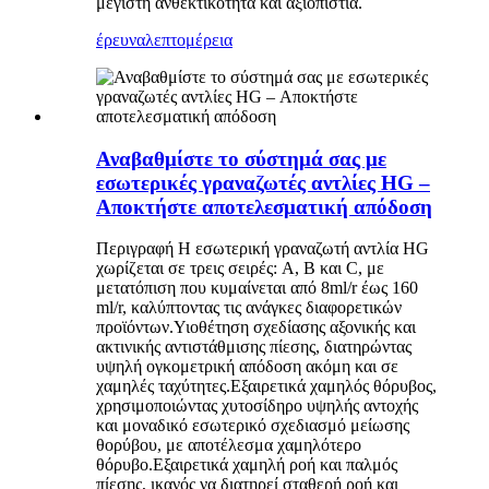
μέγιστη ανθεκτικότητα και αξιοπιστία.
έρευνα
λεπτομέρεια
Αναβαθμίστε το σύστημά σας με
εσωτερικές γραναζωτές αντλίες HG –
Αποκτήστε αποτελεσματική απόδοση
Περιγραφή Η εσωτερική γραναζωτή αντλία HG
χωρίζεται σε τρεις σειρές: A, B και C, με
μετατόπιση που κυμαίνεται από 8ml/r έως 160
ml/r, καλύπτοντας τις ανάγκες διαφορετικών
προϊόντων.Υιοθέτηση σχεδίασης αξονικής και
ακτινικής αντιστάθμισης πίεσης, διατηρώντας
υψηλή ογκομετρική απόδοση ακόμη και σε
χαμηλές ταχύτητες.Εξαιρετικά χαμηλός θόρυβος,
χρησιμοποιώντας χυτοσίδηρο υψηλής αντοχής
και μοναδικό εσωτερικό σχεδιασμό μείωσης
θορύβου, με αποτέλεσμα χαμηλότερο
θόρυβο.Εξαιρετικά χαμηλή ροή και παλμός
πίεσης, ικανός να διατηρεί σταθερή ροή και