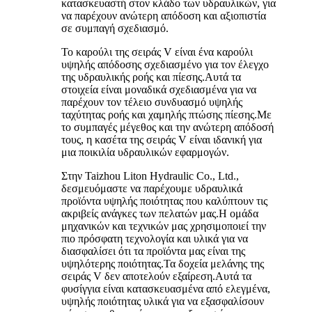
κατασκευαστή στον κλάδο των υδραυλικών, για
να παρέχουν ανώτερη απόδοση και αξιοπιστία
σε συμπαγή σχεδιασμό.
Το καρούλι της σειράς V είναι ένα καρούλι
υψηλής απόδοσης σχεδιασμένο για τον έλεγχο
της υδραυλικής ροής και πίεσης.Αυτά τα
στοιχεία είναι μοναδικά σχεδιασμένα για να
παρέχουν τον τέλειο συνδυασμό υψηλής
ταχύτητας ροής και χαμηλής πτώσης πίεσης.Με
το συμπαγές μέγεθος και την ανώτερη απόδοσή
τους, η κασέτα της σειράς V είναι ιδανική για
μια ποικιλία υδραυλικών εφαρμογών.
Στην Taizhou Liton Hydraulic Co., Ltd.,
δεσμευόμαστε να παρέχουμε υδραυλικά
προϊόντα υψηλής ποιότητας που καλύπτουν τις
ακριβείς ανάγκες των πελατών μας.Η ομάδα
μηχανικών και τεχνικών μας χρησιμοποιεί την
πιο πρόσφατη τεχνολογία και υλικά για να
διασφαλίσει ότι τα προϊόντα μας είναι της
υψηλότερης ποιότητας.Τα δοχεία μελάνης της
σειράς V δεν αποτελούν εξαίρεση.Αυτά τα
φυσίγγια είναι κατασκευασμένα από ελεγμένα,
υψηλής ποιότητας υλικά για να εξασφαλίσουν